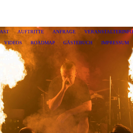
AST
AUFTRITTE
ANFRAGE
VERANSTALTERINFO
VIDEOS
ROADMAP
GÄSTEBUCH
IMPRESSUM