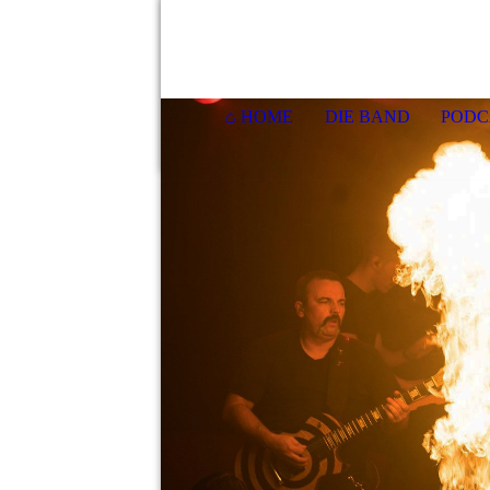
⌂ HOME
DIE BAND
PODC