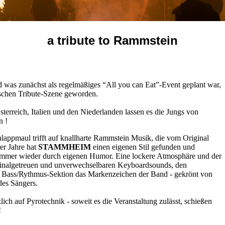
a tribute to Rammstein
was zunächst als regelmäßiges “All you can Eat”-Event geplant war,
utschen Tribute-Szene geworden.
terreich, Italien und den Niederlanden lassen es die Jungs von
n !
appmaul trifft auf knallharte Rammstein Musik, die vom Original
er Jahre hat
STAMMHEIM
einen eigenen Stil gefunden und
w immer wieder durch eigenen Humor. Eine lockere Atmosphäre und der
inalgetreuen und unverwechselbaren Keyboardsounds, den
n Bass/Rythmus-Sektion das Markenzeichen der Band - gekrönt von
des Sängers.
lich auf Pyrotechnik - soweit es die Veranstaltung zulässt, schießen
!